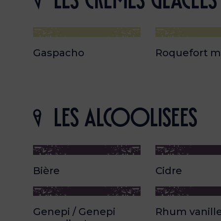
les cremes GLACEEs
Gaspacho
Roquefort m
les Alcoolisees
Bière
Cidre
Genepi / Genepi
Rhum vanill