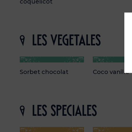
coquelicot
les vegetales
Sorbet chocolat
Coco vanille
les speciales