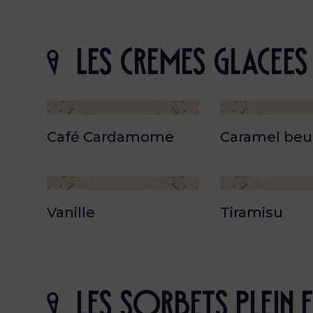
les cremes GLACEEs
Café Cardamome
Caramel beur
Vanille
Tiramisu
les SORBETs plein f