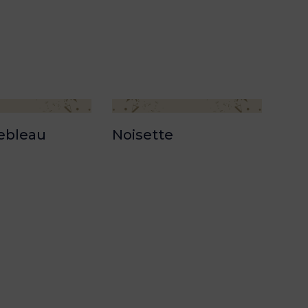
ebleau
Noisette