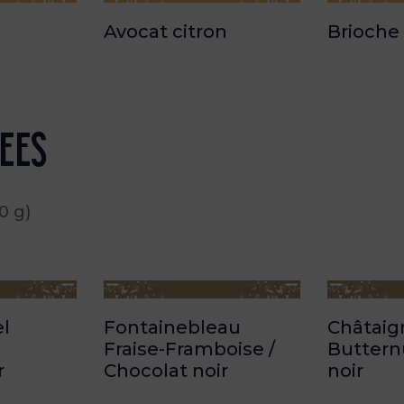
Avocat citron
Brioche
cees
0 g)
el
Fontainebleau
Châtaig
Fraise-Framboise /
Buttern
r
Chocolat noir
noir