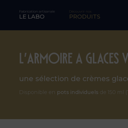
Fabrication artisanale
Découvrir nos
LE LABO
PRODUITS
L’Armoire A Glace
une sélection de crèmes glacé
Disponible en
pots individuels
de 150 ml 