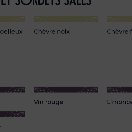
 et sorbets sales
oelleux
Chèvre noix
Chèvre 
Vin rouge
Limonce
e