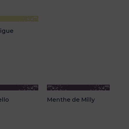
figue
llo
Menthe de Milly