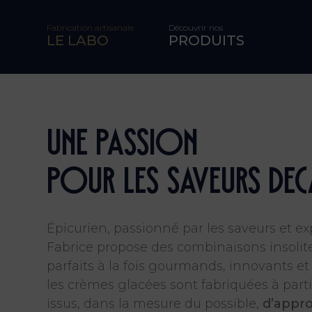
Fabrication artisanale
Découvrir nos
LE LABO
PRODUITS
Une passion
pour les saveurs dec
Épicurien, passionné par les saveurs et exp
Fabrice propose des combinaisons insolite
parfaits à la fois gourmands, innovants et 
les crèmes glacées sont fabriquées à part
issus, dans la mesure du possible,
d’appro