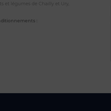
ts et légumes de Chailly et Ury,
nditionnements :