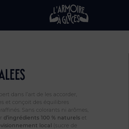
alees
ert dans l’art de les accorder,
s et conçoit des équilibres
raffinés. Sans colorants ni arômes,
ir
d’ingrédients 100 % naturels
et
visionnement local
(sucre de