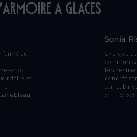
l’armoire a glaces
Sonia Ri
é formé au
Chargée du
communicati
upe agro-
l’entrepris
oir-faire
et
concrétisat
à la
son cabine
tainebleau.
entreprises.