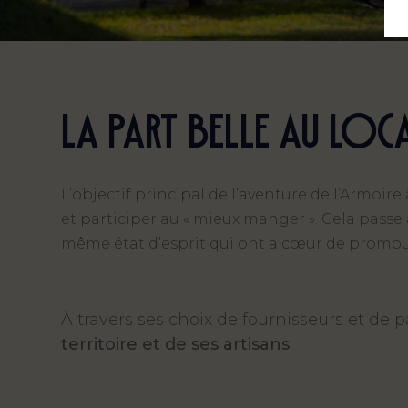
La part belle au loca
L’objectif principal de l’aventure de l’Armoire
et participer au « mieux manger ». Cela passe
même état d’esprit qui ont a cœur de promouvo
À travers ses choix de fournisseurs et de 
territoire et de ses artisans
.