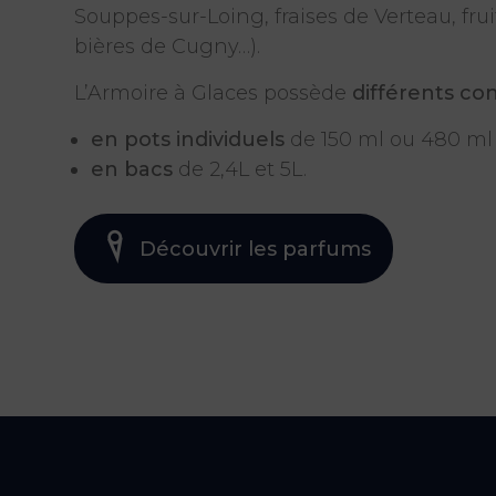
Souppes-sur-Loing, fraises de Verteau, frui
bières de Cugny…).
L’Armoire à Glaces possède
différents co
en
pots individuels
de 150 ml ou 480 ml
en bacs
de 2,4L et 5L.
Découvrir les parfums