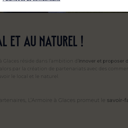
l et au naturel !
 à Glaces réside dans l’ambition d’
innover et proposer d
 alors par la création de partenariats avec des commer
ir le local et le naturel.
partenaires, L’Armoire à Glaces promeut le
savoir-f